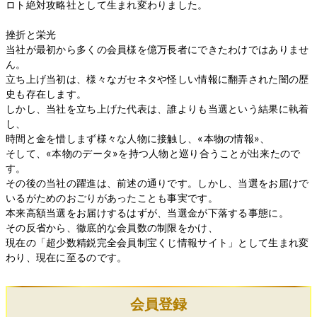
ロト絶対攻略社として生まれ変わりました。
挫折と栄光
当社が最初から多くの会員様を億万長者にできたわけではありませ
ん。
立ち上げ当初は、様々なガセネタや怪しい情報に翻弄された闇の歴
史も存在します。
しかし、当社を立ち上げた代表は、誰よりも当選という結果に執着
し、
時間と金を惜しまず様々な人物に接触し、«本物の情報»、
そして、«本物のデータ»を持つ人物と巡り合うことが出来たので
す。
その後の当社の躍進は、前述の通りです。しかし、当選をお届けで
いるがためのおごりがあったことも事実です。
本来高額当選をお届けするはずが、当選金が下落する事態に。
その反省から、徹底的な会員数の制限をかけ、
現在の「超少数精鋭完全会員制宝くじ情報サイト」として生まれ変
わり、現在に至るのです。
会員登録