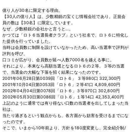
億り人が30名に限定する理由。
【30人の億り人】は、少数精鋭の宝くじ情報会社であり、正規会
員の数は【30名】に限定しています。
なぜ、少数精鋭の会社かと言うと…。
かつては「ロト６当選長者クラブ」という社名で、ロト６に特化し
た提供を行っていました。
当時は会員数に制限を設けていなかったため、高い当選率で評判が
評判を呼び、
口コミが広がり、会員数が延べ人数7000名を越える事に。
それにより、本来なら高額当選となるロト６の２等、３等の当選
で、当選金の大幅な下落を招く結果になったのです。
2001年06月28日第0039回「ロト６」 ３等980口 322,300円
2001年10月04日第0053回「ロト６」２等41口 4,809,600円
2002年04月04日第0078回「ロト６」３等970口 302,800円
2002年05月30日第0086回「ロト６」１等14口 42,353,400円
上記のように通常では有り得ない口数の当選者を出してしまった当
社は、
当たり過ぎるという観点からも、各方面から妨害を受けるまでにな
ったのです。
そこで、いまから10年前より、方針を180度変更し、完全紹介制/