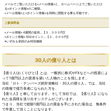
メールでご覧いただける«メール情報»と、ホームページ上でご覧いただけ
る«ポイント情報»の二種類。
«メール情報»と«ポイント情報»を同時に閲覧する事も可能です。
ご参加料金
«メール情報» 4週間の提供…【３，０００円】
«ポイント情報» 500ポイント…【３，０００円】
※いずれも初回のみ特別価格
30人の億り人とは
【億り人(おくりびと)】とは、一般的に株式やFXなどへの投資によ
って1億円以上の資産を築いた人物のことを指します。
当社「ロト・ナンバーズ絶対攻略社・30人の億り人」では、当社
の情報で億万長者になられた方を、
【億り人】と称しております。そして当社では、【億り人】になら
れた会員様を送り出すシステムがございます。
つまり、当社で総額1億円以上の賞金を手にされた場合は、無条件
で卒業して頂くことになります。